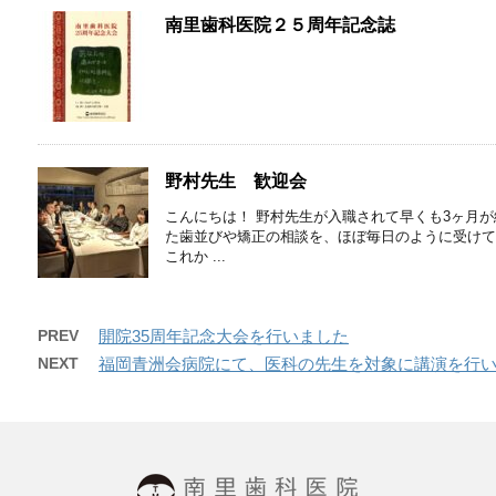
南里歯科医院２５周年記念誌
野村先生 歓迎会
こんにちは！ 野村先生が入職されて早くも3ヶ月
た歯並びや矯正の相談を、ほぼ毎日のように受けていただ
これか ...
PREV
開院35周年記念大会を行いました
NEXT
福岡青洲会病院にて、医科の先生を対象に講演を行