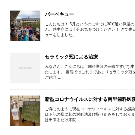
バーベキュー
こんにちは！ 5月というのにすでに30℃近い気温
ん、熱中症には十分お気をつけください！ さて先
ューをしました。 ...
セラミック冠による治療
みなさん、こんにちは！歯科医師の三輪です(⁠^⁠^⁠
たします。 当院ではこれまであまりセラミック冠
ご紹介 ...
新型コロナウイルスに対する南里歯科医
ご存じのように現在コロナウィールスに対する感染
は下記の様に其の対処法及び取り組みをしております
は出来るだけ来院 ...