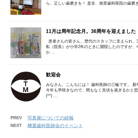
ら、正しい歯磨きを！ 是非、南里歯科医院の歯磨
11月は周年記念月。36周年を迎えました
患者さんの皆さん、歴代のスタッフに支えられ、3
私（院長）が小学2年のときに開院したのですが、
か ...
歓迎会
みなさん、こんちには！ 歯科医師の三輪です。 
今年も早咲きなので、間もなく見頃を過ぎるかと思
(⁠^⁠^⁠) ...
PREV
写真展についての続報
NEXT
糟屋歯科医師会のイベント