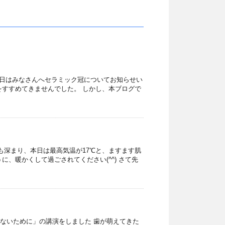
) 本日はみなさんへセラミック冠についてお知らせい
をすすめてきませんでした。 しかし、本ブログで
も深まり、本日は最高気温が17℃と、ますます肌
暖かくして過ごされてください(⁠^⁠^⁠) さて先
ないために」の講演をしました 歯が萌えてきた