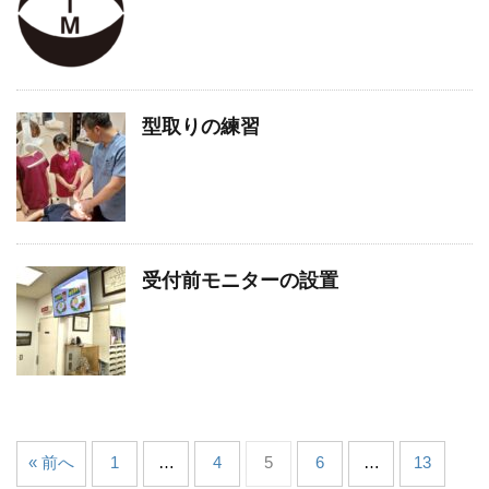
型取りの練習
受付前モニターの設置
« 前へ
1
…
4
5
6
…
13